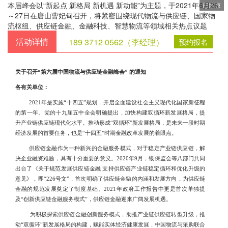
本届峰会以“新起点 新格局 新机遇 新动能”为主题，于2021年6月26
已结束
～27日在唐山曹妃甸召开，将紧密围绕现代物流与供应链、国家物
流枢纽、供应链金融、金融科技、智慧物流等领域相关热点议题
活动详情
189 3712 0562（李经理）
预约报名
关于召开“第六届中国物流与供应链金融峰会” 的通知
各有关单位：
2021年是实施“十四五”规划，开启全面建设社会主义现代化国家新征程
的第一年。党的十九届五中全会明确提出，加快构建双循环新发展格局，提
升产业链供应链现代化水平。推动形成“双循环”新发展格局，是未来一段时期
经济发展的首要任务，也是“十四五”时期金融改革发展的着眼点。
供应链金融作为一种新兴的金融服务模式，对于稳定产业链供应链，解
决企业融资难题，具有十分重要的意义。
2020年9月，银保监会等八部门共同
出台了《关于规范发展供应链金融 支持供应链产业链稳定循环和优化升级的
意见》，即“226号文”，首次明确了供应链金融的内涵和发展方向，为供应链
金融的规范发展奠定了制度基础。2021年政府工作报告中更是首次单独提
及“创新供应链金融服务模式”，供应链金融迎来广阔发展机遇。
为积极探索供应链金融创新服务模式，助推产业链供应链转型升级，推
动
“双循环”新发展格局的构建，赋能实体经济健康发展，中国物流与采购联合