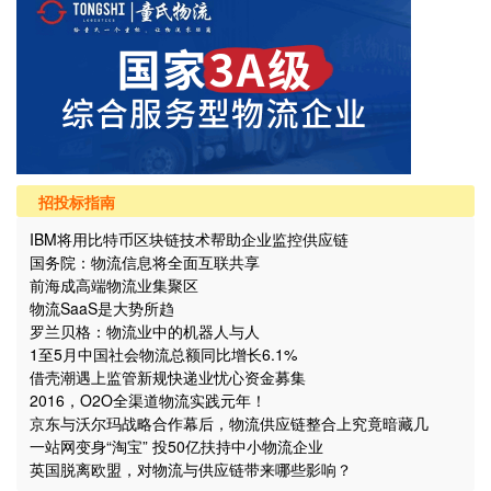
招投标指南
IBM将用比特币区块链技术帮助企业监控供应链
国务院：物流信息将全面互联共享
前海成高端物流业集聚区
物流SaaS是大势所趋
罗兰贝格：物流业中的机器人与人
1至5月中国社会物流总额同比增长6.1%
借壳潮遇上监管新规快递业忧心资金募集
2016，O2O全渠道物流实践元年！
京东与沃尔玛战略合作幕后，物流供应链整合上究竟暗藏几
个“坑”？
一站网变身“淘宝” 投50亿扶持中小物流企业
英国脱离欧盟，对物流与供应链带来哪些影响？