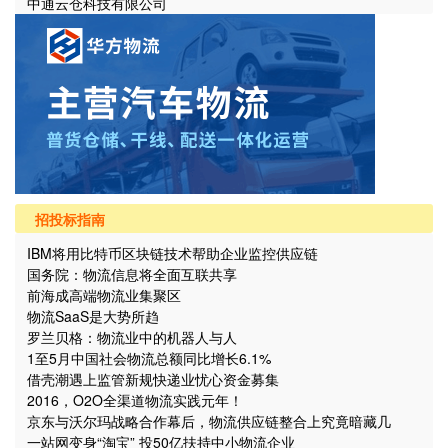
中通云仓科技有限公司
招投标指南
IBM将用比特币区块链技术帮助企业监控供应链
国务院：物流信息将全面互联共享
前海成高端物流业集聚区
物流SaaS是大势所趋
罗兰贝格：物流业中的机器人与人
1至5月中国社会物流总额同比增长6.1%
借壳潮遇上监管新规快递业忧心资金募集
2016，O2O全渠道物流实践元年！
京东与沃尔玛战略合作幕后，物流供应链整合上究竟暗藏几
个“坑”？
一站网变身“淘宝” 投50亿扶持中小物流企业