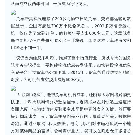
从而成立仅两年时间，一跃成为行业龙头。
货车帮其实只连接了200多万辆中长途货车，交通部运输司数
据显示，全国有超过700万小微物流公司，2000多万名货运司
机，仅仅为了拿到订单，他们每年要支出600多亿元，这意味着
每位司机仅信息费每年要支出三千块钱，即便这样，车辆有效利
用率还不到一半。
仅仅因为信息不对称，拖累了整个物流行业，所以今天的国务
院常务会议提出，要构建物流信息共享体系，加快建设物流信息
交易平台。据货车帮公司测算，2015年，货车帮通过数据的精准
对接，为司机节省空驶油费超500亿元。
“互联网+物流”，能帮货车司机省成本，还能帮大家网络购物更
快捷。中科天玑舆情分析数据显示，近四成网友对快递业速度持
负面态度，认为物流速度和服务水平是电商胜负的关键。然而要
提升物流速度，光让货车拼命跑是不行的，最重要的是让数据拼
命跑。通过互联网+和大数据，电商可以相对准确地预测一个地
方对某样商品的需求，公司需求量大，就可以在附近仓库多备货