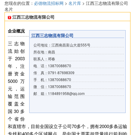
您现在的位置：
必德物流招标网
>
名片库
> 江西三志物流有限公司
名片
江西三志物流有限公司
企业概况
江西三志物流有限公司
三志物
公司地址：江西南昌富山大道555号
流始创
所在地：南昌
于2003
联系人：邓春
年，注
电 话：13870088670
传 真：0791-87698309
册资金
手 机：13870088670
5000万
微 信：13870088670
元，运
邮 箱：1184891958@qq.com
输范围
覆盖全
国30多
个省份
和直辖市，目前全国设立子公司70多个，拥有2000多条运输
专线和400多个区域网点，是中国大票零担货量排行前列的